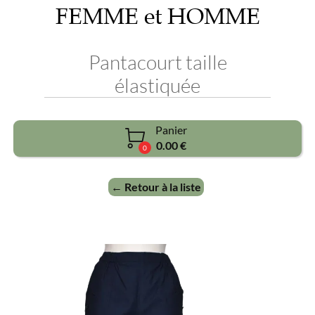
FEMME et HOMME
Pantacourt taille
élastiquée
Panier

0.00 €
0
← Retour à la liste