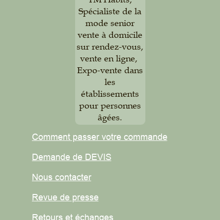
Spécialiste de la
mode senior
vente à domicile
sur rendez-vous,
vente en ligne,
Expo-vente dans
les
établissements
pour personnes
âgées.
Comment passer votre commande
Demande de DEVIS
Nous contacter
Revue de presse
Retours et
échanges