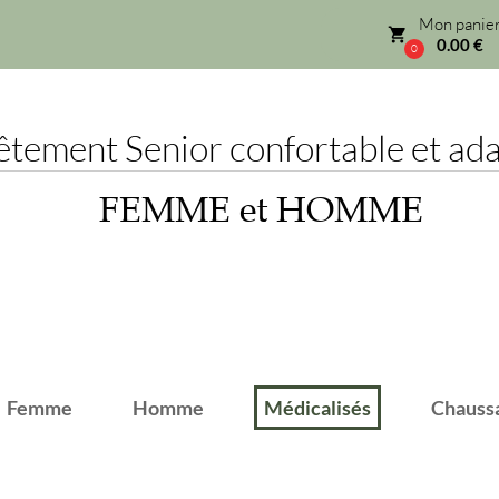
Mon panier
local_grocery_store
0.00 €
0
ement Senior confortable et adap
FEMME et HOMME
emme
Homme
Médicalisés
Chaussant