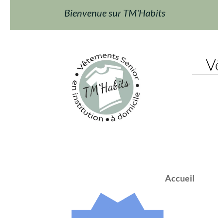
Bienvenue sur TM'Habits
Vêt
Accueil
F