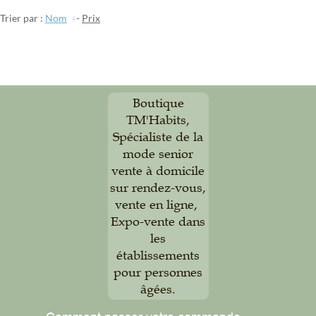
Trier par :
Nom
-
Prix
Boutique
TM'Habits,
Spécialiste de la
mode senior
vente à domicile
sur rendez-vous,
vente en ligne,
Expo-vente dans
les
établissements
pour personnes
âgées.