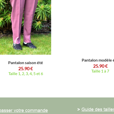
Pantalon modèle été
Pantalon saison été
25.90 €
25.90 €
Taille 1 à 7
Taille 1, 2, 3, 4, 5 et 6
>
Guide des tailles
ser votre commande