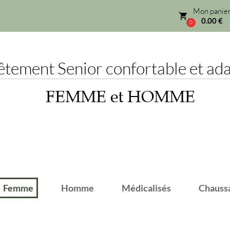
Mon panier
local_grocery_store
0.00 €
0
ement Senior confortable et adap
FEMME et HOMME
emme
Homme
Médicalisés
Chaussant