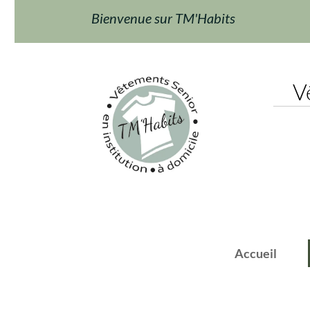
Bienvenue sur TM'Habits
Vêt
Accueil
F