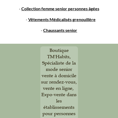
-
Collection femme senior personnes âgées
-
Vêtements Médicalisés grenouillère
-
Chaussants senior
Boutique
TM'Habits,
Spécialiste de la
mode senior
vente à domicile
sur rendez-vous,
vente en ligne,
Expo-vente dans
les
établissements
pour personnes