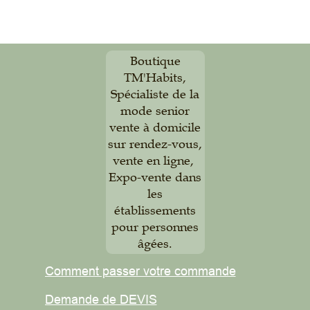
Boutique
TM'Habits,
Spécialiste de la
mode senior
vente à domicile
sur rendez-vous,
vente en ligne,
Expo-vente dans
les
établissements
pour personnes
âgées.
Comment passer votre commande
Demande de DEVIS