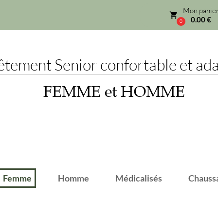
Mon panier
local_grocery_store
0.00 €
0
ement Senior confortable et adap
FEMME et HOMME
emme
Homme
Médicalisés
Chaussant