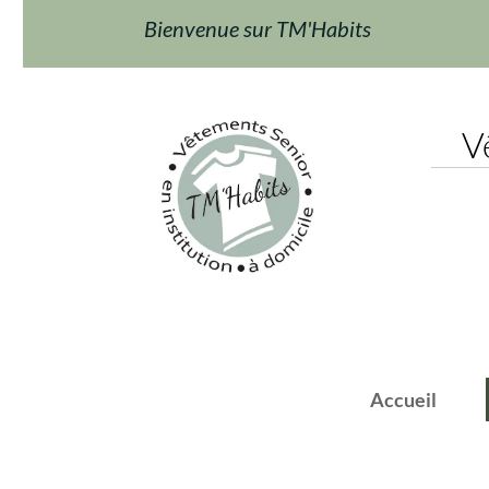
Bienvenue sur TM'Habits
Vêt
Accueil
F