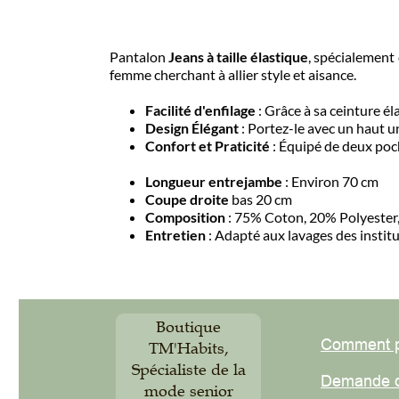
Pantalon
Jeans à taille élastique
, spécialement co
femme cherchant à allier style et aisance.
Facilité d'enfilage
: Grâce à sa ceinture élasti
Design Élégant
: Portez-le avec un haut uni 
Confort et Praticité
: Équipé de deux poches o
Longueur entrejambe
: Environ 70 cm
Coupe droite
bas 20 cm
Composition
: 75% Coton, 20% Polyester, 5
Entretien
: Adapté aux lavages des instituti
Boutique
Comment pas
TM'Habits,
Spécialiste de la
Demande de
mode senior