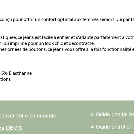
nçu pour offrir un confort optimal aux femmes seniors. Ce pantalo
quée, ce jeans est facile à enfiler et s'adapte parfaitement à votre ta
ou imprimé pour un look chic et décontracté.
rnées de boutons, ce jeans vous offre à la fois fonctionnalité et st
% Élasthanne
ons
>
Guide des tailles
ser votre commande
>
Guide entretien du
 DEVIS