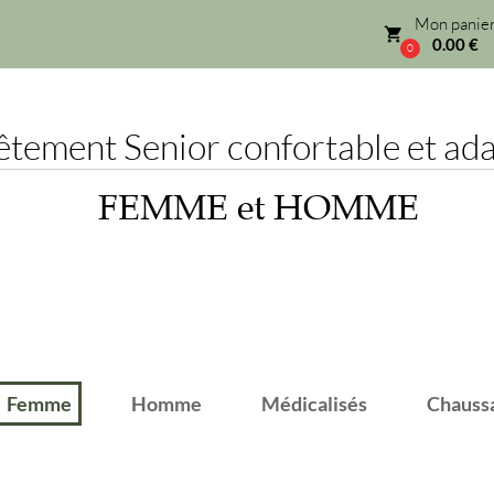
Mon panier
local_grocery_store
0.00 €
0
ement Senior confortable et adap
FEMME et HOMME
emme
Homme
Médicalisés
Chaussant