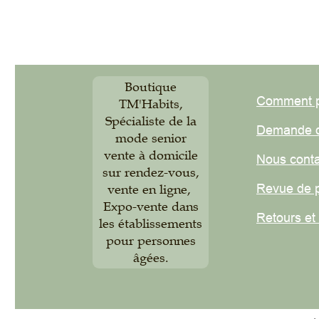
Boutique
Comment pas
TM'Habits,
Spécialiste de la
Demande de
mode senior
vente à domicile
Nous contact
sur rendez-vous,
Revue de pre
vente en ligne,
Expo-vente dans
Retours et
éc
les établissements
pour personnes
âgées.