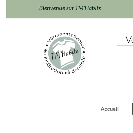
Bienvenue sur TM'Habits
Vêt
Accueil
F