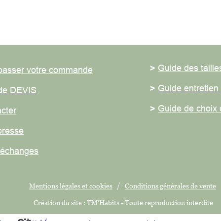
>
Guide des tailles
ser votre commande
>
Guide entretien du
 DEVIS
>
Guide de choix des
er
sse
hanges
Mentions légales et cookies
/
Conditions générales de vente
Création du site : TM'Habits - Toute reproduction interdite