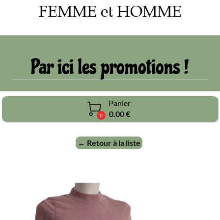
FEMME et HOMME
Par ici les promotions !
Panier

0.00 €
0
← Retour à la liste