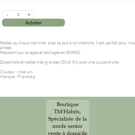
-
+
Acheter
Restez au chaud cet hiver avec ce pull à col cheminé. Il est parfait pour nos
aînées.
Résistant aux lavages et séchages en EHPAD.
Disponible en tailles très grandes (50 et 54) avec une coupe droite.
Couleur : rose uni.
Marque : Fransiska.
Boutique
TM'Habits,
Spécialiste de la
mode senior
vente à domicile