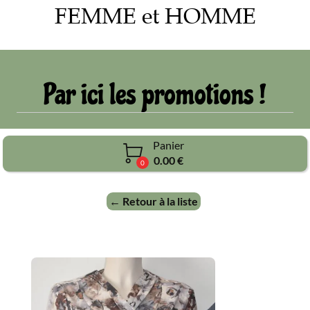
FEMME et HOMME
Par ici les promotions !
Panier

0.00 €
0
← Retour à la liste