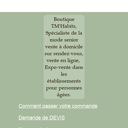
Boutique
TM'Habits,
Spécialiste de la
mode senior
vente à domicile
sur rendez-vous,
vente en ligne,
Expo-vente dans
les
établissements
pour personnes
âgées.
Comment passer votre commande
Demande de DEVIS