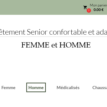
Mon panier
local_grocery_store
0.00 €
0
ement Senior confortable et adap
FEMME et HOMME
emme
Homme
Médicalisés
Chaussant