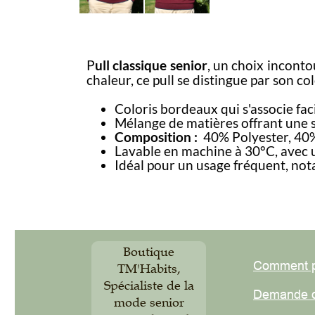
P
ull classique senior
, un choix incontour
chaleur, ce pull se distingue par son colo
Coloris bordeaux qui s'associe facil
Mélange de matières offrant une se
Composition :
40% Polyester, 40% A
Lavable en machine à 30°C, avec une
Idéal pour un usage fréquent, nota
Boutique
Comment pas
TM'Habits,
Spécialiste de la
Demande de
mode senior