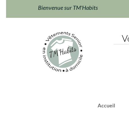
Bienvenue sur TM'Habits
Vêt
Accueil
F