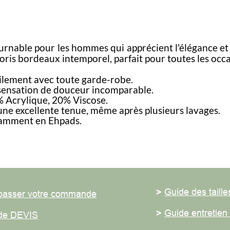
nable pour les hommes qui apprécient l'élégance et l
ris bordeaux intemporel, parfait pour toutes les occasi
ement avec toute garde-robe.
nsation de douceur incomparable.
crylique, 20% Viscose.
 excellente tenue, même après plusieurs lavages.
mment en Ehpads.
>
Guide des tailles
ser votre commande
>
Guide entretien du
 DEVIS