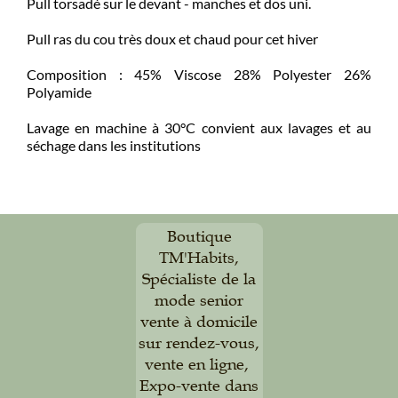
Pull torsadé sur le devant - manches et dos uni.
Pull ras du cou très doux et chaud pour cet hiver
Composition : 45% Viscose 28% Polyester 26%
Polyamide
Lavage en machine à 30°C convient aux lavages et au
séchage dans les institutions
Boutique
TM'Habits,
Spécialiste de la
mode senior
vente à domicile
sur rendez-vous,
vente en ligne,
Expo-vente dans