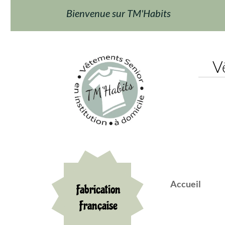
Bienvenue sur TM'Habits
Vêt
Accueil
F
Fabrication
Française