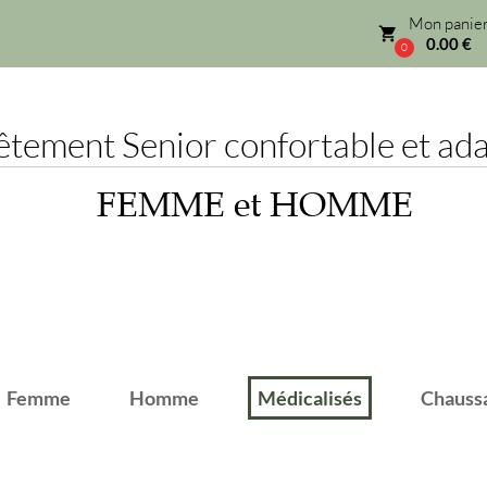
Mon panier
local_grocery_store
0.00 €
0
ement Senior confortable et adap
FEMME et HOMME
emme
Homme
Médicalisés
Chaussant