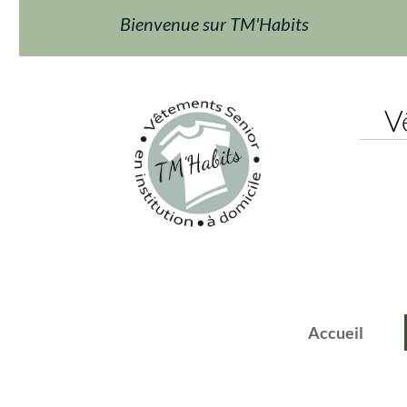
Bienvenue sur TM'Habits
Vêt
Accueil
F