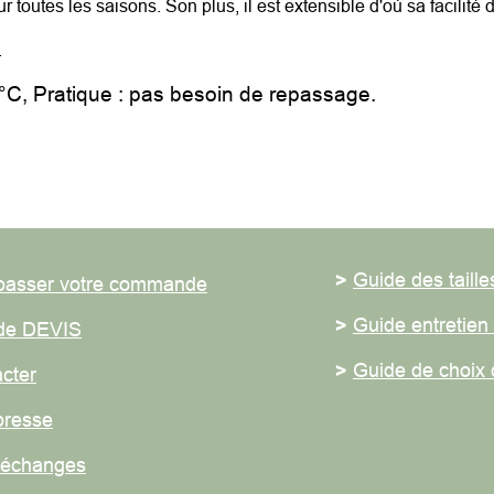
utes les saisons. Son plus, il est extensible d'où sa facilité d'en
C, Pratique : pas besoin de repassage.
>
Guide des tailles
ser votre commande
>
Guide entretien du
 DEVIS
>
Guide de choix des
er
sse
hanges