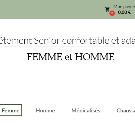
Mon panier
local_grocery_store
0.00 €
0
ement Senior confortable et adap
FEMME et HOMME
emme
Homme
Médicalisés
Chaussant