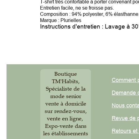
T-shirt très confortable à porter convenant pour to
Entretien facile, ne se froisse pas.
Composition : 94% polyester, 6% élasthanne.
Marque : Plurielles
Instructions d'entretien : Lavage à 30°
Boutique
Comment pas
TM'Habits,
Spécialiste de la
Demande de
mode senior
vente à domicile
Nous contact
sur rendez-vous,
Revue de pre
vente en ligne,
Expo-vente dans
Retours et
éc
les établissements