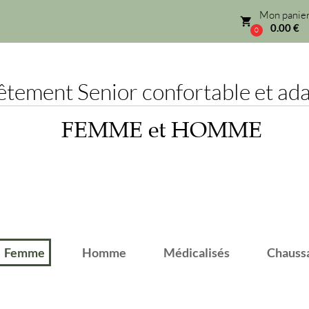
Mon panier
local_grocery_store
0.00 €
0
ement Senior confortable et adap
FEMME et HOMME
emme
Homme
Médicalisés
Chaussant