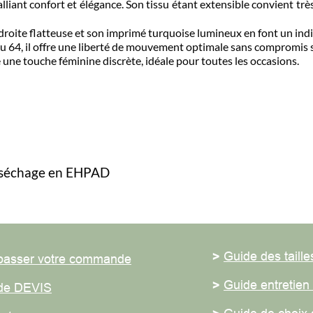
nt confort et élégance. Son tissu étant extensible convient très 
roite flatteuse et son imprimé turquoise lumineux en font un indis
4, il offre une liberté de mouvement optimale sans compromis sur l
 touche féminine discrète, idéale pour toutes les occasions.
séchage en EHPAD
>
Guide des tailles
ser votre commande
>
Guide entretien du
 DEVIS