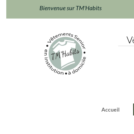
Bienvenue sur TM'Habits
Vêt
Accueil
F