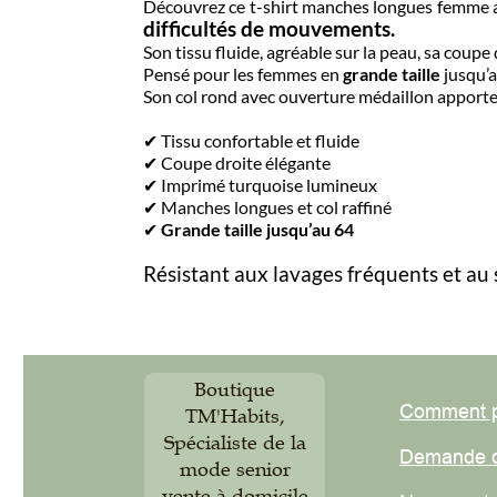
Découvrez ce t-shirt manches longues femme allia
difficultés de mouvements.
Son tissu fluide, agréable sur la peau, sa coupe d
Pensé pour les femmes en
grande taille
jusqu’au 6
Son col rond avec ouverture médaillon apporte une
✔ Tissu confortable et fluide
✔ Coupe droite élégante
✔ Imprimé turquoise lumineux
✔ Manches longues et col raffiné
✔
Grande taille jusqu’au 64
Résistant aux lavages fréquents et au 
Boutique
Comment pas
TM'Habits,
Spécialiste de la
Demande de
mode senior
vente à domicile